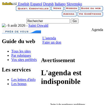
English
Espanol
Deutsh
Italiano
Slovensko
6 août 2026 -
Saint Oswald
Agenda
L'agenda
Guide du web
Faire un don
Tous les sites
Par rubriques
Avertissement
Vos sites préférés
Les services
L'agenda est
indisponible
Les lettres d'info
Les bonus
Suite à de nombreux problèmes