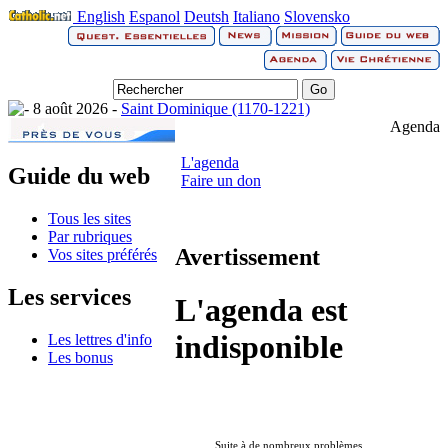
English
Espanol
Deutsh
Italiano
Slovensko
8 août 2026 -
Saint Dominique (1170-1221)
Agenda
L'agenda
Guide du web
Faire un don
Tous les sites
Par rubriques
Avertissement
Vos sites préférés
Les services
L'agenda est
indisponible
Les lettres d'info
Les bonus
Suite à de nombreux problèmes