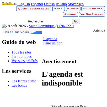
English
Espanol
Deutsh
Italiano
Slovensko
8 août 2026 -
Saint Dominique (1170-1221)
Agenda
L'agenda
Guide du web
Faire un don
Tous les sites
Par rubriques
Avertissement
Vos sites préférés
Les services
L'agenda est
indisponible
Les lettres d'info
Les bonus
Suite à de nombreux problèmes