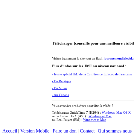
Télécharger (conseillé pour une meilleure visibil
Visitez également le site tout en flash
journeemondialedela
Plus d’infos sur les JMJ au niveau national :
- le site spécial JMJ de la Conférence Episcopale Francaise
- En Belgique
- En Suisse
- Au Canada
Vous avez des problèmes pour lire la vidéo ?
Téléchargez QuickTime 7 (H264) :
Windows
,
Mac OS X
ou le Codec DivX (AVI) :
Windows et Mac
ou Real Palyer (RM) :
Windows et Mac
Accueil
|
Version Mobile
|
Faire un don
|
Contact
|
Qui sommes nous