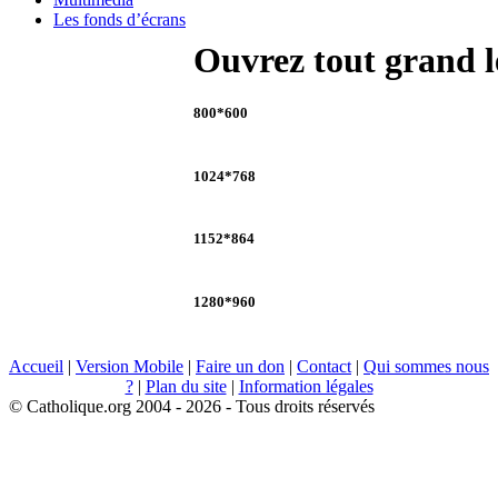
Les fonds d’écrans
Ouvrez tout grand l
800*600
1024*768
1152*864
1280*960
Accueil
|
Version Mobile
|
Faire un don
|
Contact
|
Qui sommes nous
?
|
Plan du site
|
Information légales
© Catholique.org 2004 - 2026 - Tous droits réservés