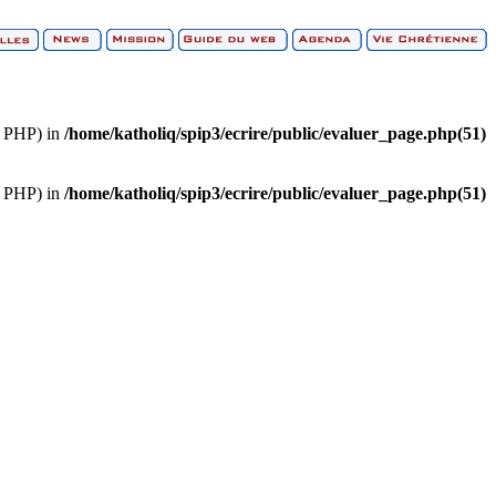
of PHP) in
/home/katholiq/spip3/ecrire/public/evaluer_page.php(51)
of PHP) in
/home/katholiq/spip3/ecrire/public/evaluer_page.php(51)