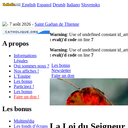
English
Espanol
Deutsh
Italiano
Slovensko
7 août 2026 -
Saint Gaétan de Thienne
Warning
: Use of undefined constant id_arti
: eval()'d code
on line
7
A propos
Warning
: Use of undefined constant id_arti
: eval()'d code
on line
7
Informations
Légales
Les bonus
Qui sommes nous ?
Newsletter
Nos affiches !
Faire un don
L’Equipe
Les bonus
Participez !
Les bonus
Faire un don !
Les bonus
Multimédia
La Loi du Seigneur
Les fonds d’écrans