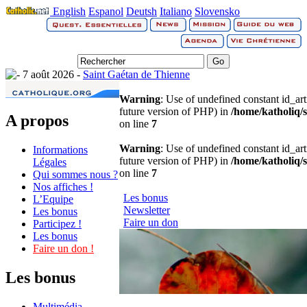
English
Espanol
Deutsh
Italiano
Slovensko
7 août 2026 -
Saint Gaétan de Thienne
Warning
: Use of undefined constant id_arti
future version of PHP) in
/home/katholiq/s
A propos
on line
7
Warning
: Use of undefined constant id_arti
Informations
future version of PHP) in
/home/katholiq/s
Légales
on line
7
Qui sommes nous ?
Nos affiches !
Les bonus
L’Equipe
Newsletter
Les bonus
Faire un don
Participez !
Les bonus
Faire un don !
Les bonus
Multimédia