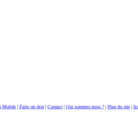
n Mobile
|
Faire un don
|
Contact
|
Qui sommes nous ?
|
Plan du site
|
In