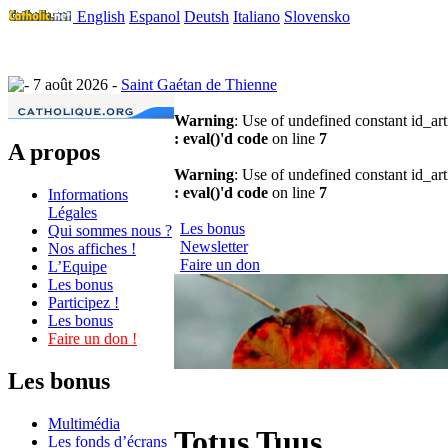
English
Espanol
Deutsh
Italiano
Slovensko
7 août 2026 -
Saint Gaétan de Thienne
Warning
: Use of undefined constant id_arti
: eval()'d code
on line
7
A propos
Warning
: Use of undefined constant id_arti
: eval()'d code
on line
7
Informations
Légales
Les bonus
Qui sommes nous ?
Newsletter
Nos affiches !
Faire un don
L’Equipe
Les bonus
Participez !
Les bonus
Faire un don !
Les bonus
Multimédia
Totus Tuus
Les fonds d’écrans