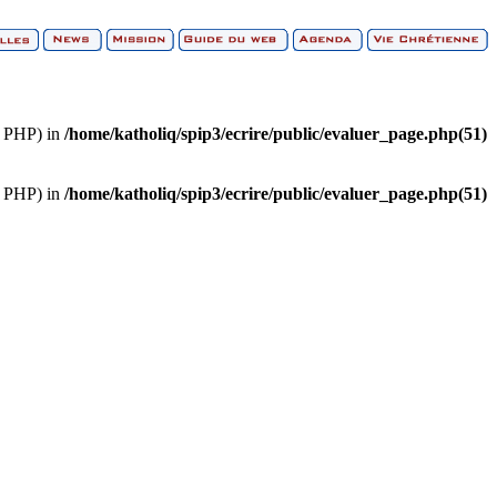
of PHP) in
/home/katholiq/spip3/ecrire/public/evaluer_page.php(51)
of PHP) in
/home/katholiq/spip3/ecrire/public/evaluer_page.php(51)