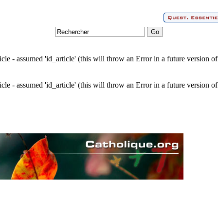
cle - assumed 'id_article' (this will throw an Error in a future version 
cle - assumed 'id_article' (this will throw an Error in a future version 