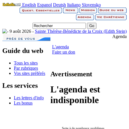
English
Espanol
Deutsh
Italiano
Slovensko
9 août 2026 -
Sainte Thérèse-Bénédicte de la Croix (Edith Stein)
Agenda
L'agenda
Guide du web
Faire un don
Tous les sites
Par rubriques
Avertissement
Vos sites préférés
Les services
L'agenda est
indisponible
Les lettres d'info
Les bonus
Suite à de nombreux problèmes