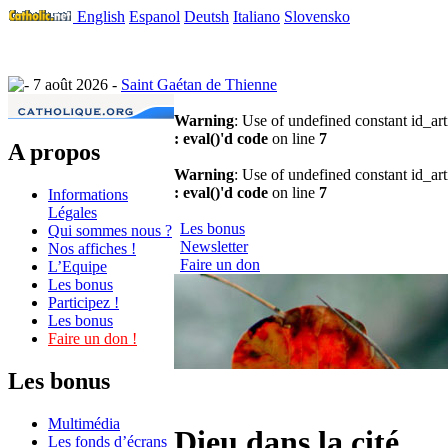
English
Espanol
Deutsh
Italiano
Slovensko
7 août 2026 -
Saint Gaétan de Thienne
Warning
: Use of undefined constant id_arti
: eval()'d code
on line
7
A propos
Warning
: Use of undefined constant id_arti
: eval()'d code
on line
7
Informations
Légales
Les bonus
Qui sommes nous ?
Newsletter
Nos affiches !
Faire un don
L’Equipe
Les bonus
Participez !
Les bonus
Faire un don !
Les bonus
Multimédia
Dieu dans la cité
Les fonds d’écrans