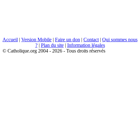
Accueil
|
Version Mobile
|
Faire un don
|
Contact
|
Qui sommes nous
?
|
Plan du site
|
Information légales
© Catholique.org 2004 - 2026 - Tous droits réservés