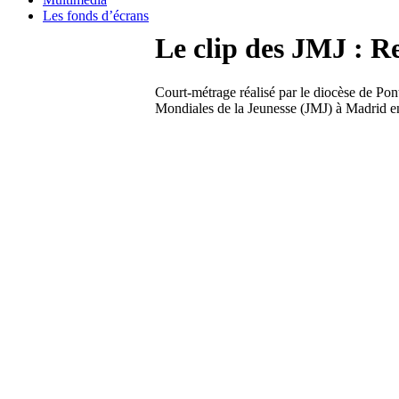
Les fonds d’écrans
Le clip des JMJ : Re
Court-métrage réalisé par le diocèse de Pon
Mondiales de la Jeunesse (JMJ) à Madrid e